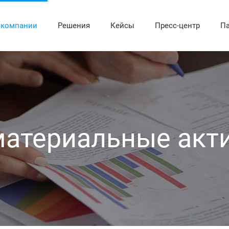
 компании
Решения
Кейсы
Пресс-центр
Па
атериальные ак