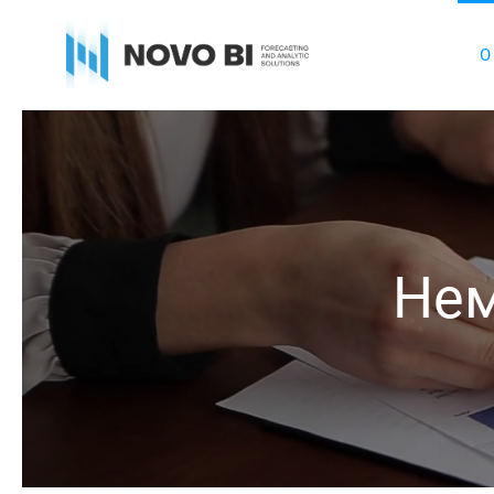
О
Нем