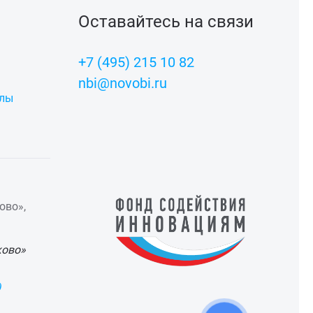
Оставайтесь на связи
+7 (495) 215 10 82
nbi@novobi.ru
алы
ово»,
ково»
)