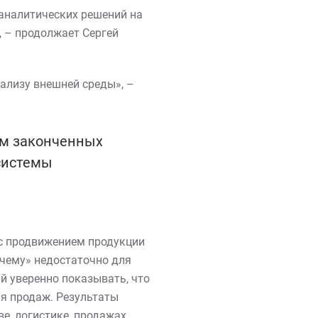
аналитических решений на
, – продолжает Сергей
ализу внешней среды», –
ом законченных
системы
с продвижением продукции
очему» недостаточно для
й уверенно показывать, что
ия продаж. Результаты
е, логистике, продажах,