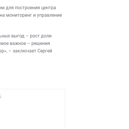
том для построения центра
на мониторинг и управление
ьных выгод – рост доли
амое важное – решения
р», – заключает Сергей
%
;