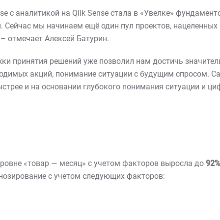
rise c аналитикой на Qlik Sense стала в «Увелке» фундамен
 Сейчас мы начинаем ещё один пул проектов, нацеленных 
 – отмечает Алексей Батурин.
ки принятия решений уже позволил нам достичь значител
одимых акций, понимание ситуации с будущим спросом. С
трее и на основании глубокого понимания ситуации и циф
уровне «товар — месяц» с учетом факторов выросла до
92
нозирование с учетом следующих факторов: