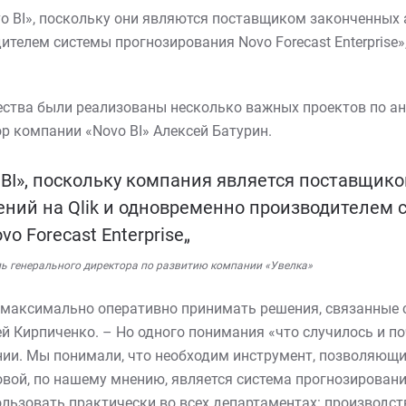
 BI», поскольку они являются поставщиком законченных 
ителем системы прогнозирования Novo Forecast Enterprise»
ества были реализованы несколько важных проектов по ан
р компании «Novo BI» Алексей Батурин.
BI», поскольку компания является поставщик
ний на Qlik и одновременно производителем 
o Forecast Enterprise„
ль генерального директора по развитию компании «Увелка»
 максимально оперативно принимать решения, связанные 
й Кирпиченко. – Но одного понимания «что случилось и п
ии. Мы понимали, что необходим инструмент, позволяющи
вой, по нашему мнению, является система прогнозирован
льзовать практически во всех департаментах: производств