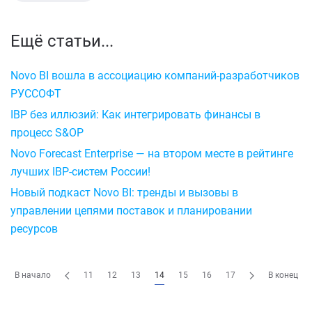
Ещё статьи...
Novo BI вошла в ассоциацию компаний-разработчиков
РУССОФТ
IBP без иллюзий: Как интегрировать финансы в
процесс S&OP
Novo Forecast Enterprise — на втором месте в рейтинге
лучших IBP-систем России!
Новый подкаст Novo BI: тренды и вызовы в
управлении цепями поставок и планировании
ресурсов
В начало
11
12
13
14
15
16
17
В конец