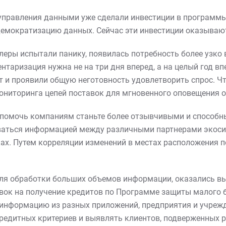
и управления данными уже сделали инвестиции в програм
 демократизацию данных. Сейчас эти инвестиции оказыва
леры испытали панику, появилась потребность более узко 
таризация нужна не на три дня вперед, а на целый год вп
 и проявили общую неготовность удовлетворить спрос. Чт
ониторинга цепей поставок для мгновенного оповещения о
 помочь компаниям станьте более отзывчивыми и способн
ваться информацией между различными партнерами экосис
ах. Путем корреляции изменений в местах расположения п
для обработки больших объемов информации, оказались вы
явок на получение кредитов по Программе защиты малого 
 информацию из разных приложений, предприятия и учреж
едитных критериев и выявлять клиентов, подверженных р