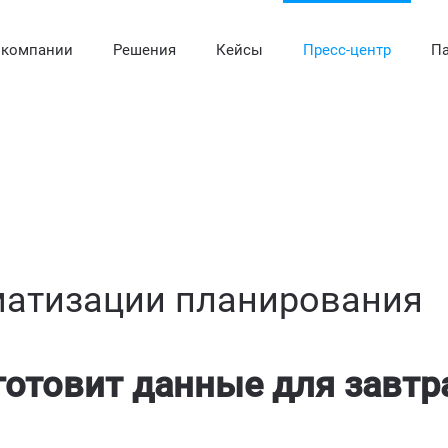
 компании
Решения
Кейсы
Пресс-центр
Па
матизации планирования
я готовит данные для завт