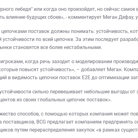
рного лебедя" или когда оно произойдет, но сейчас самое
ть влияние будущих сбоев», - комментирует Меган Дефау, 
цепочками поставок должны понимать: устойчивость, котор
 устойчивости по всей цепочке. За этим последует разраб
рынки становятся все более нестабильными.
гроками, когда речь заходит о моделировании производи
 которые повысят устойчивость», – добавляет Меган. Ком
ций в видимость цепочки поставок E2E до оптимизации за
устойчивости сильно перевешивает небольшие выгоды от з
ентов из своих глобальных цепочек поставок».
жество способов, с помощью которых компания может пов
ка поставщиков, BCG предлагает компаниям предпринять с
щиков путем перераспределения закупок «в рамках сущес